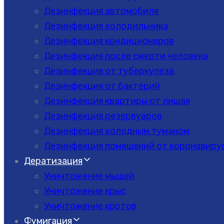
Дезинфекция автомобиля
Дезинфекция холодильника
Дезинфекция кондиционеров
Дезинфекция после смерти человека
Дезинфекция от туберкулеза
Дезинфекция от бактерий
Дезинфекция квартиры от лишая
Дезинфекция резервуаров
Дезинфекция холодным туманом
Дезинфекция помещений от коронавиру
Дератизация
Уничтожение мышей
Уничтожение крыс
Уничтожение кротов
Фумигация