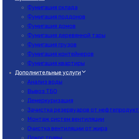
Фумигация склада
Фумигация поддонов
Фумигация домов
Фумигация деревянной тары
Фумигация грузов
Фумигация контейнеров
Фумигация квартиры
Дополнительные услуги
Анализ воды
Вывоз ТБО
Демеркуризация
Зачистка резервуаров от нефтепродукт
Монтаж систем вентиляции
Очистка вентиляции от жира
Покос травы