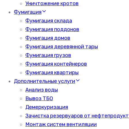
Уничтожение кротов
Фумигация
Фумигация склада
Фумигация поддонов
Фумигация домов
Фумигация деревянной тары
Фумигация грузов
Фумигация контейнеров
Фумигация квартиры
Дополнительные услуги
Анализ воды
Вывоз ТБО
Демеркуризация
Зачистка резервуаров от нефтепродукт
Монтаж систем вентиляции