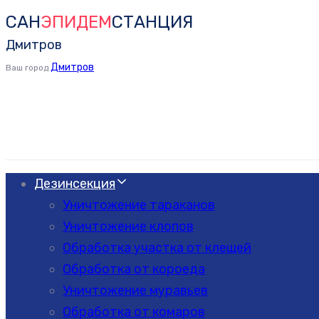
САН
ЭПИДЕМ
СТАНЦИЯ
Skip
Skip
links
to
Дмитров
primary
Дмитров
Ваш город
navigation
Skip
to
content
Дезинсекция
Уничтожение тараканов
Уничтожение клопов
Обработка участка от клещей
Обработка от короеда
Уничтожение муравьев
Обработка от комаров