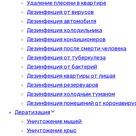
Удаление плесени в квартире
Дезинфекция от вирусов
Дезинфекция автомобиля
Дезинфекция холодильника
Дезинфекция кондиционеров
Дезинфекция после смерти человека
Дезинфекция от туберкулеза
Дезинфекция от бактерий
Дезинфекция квартиры от лишая
Дезинфекция резервуаров
Дезинфекция холодным туманом
Дезинфекция помещений от коронавиру
Дератизация
Уничтожение мышей
Уничтожение крыс