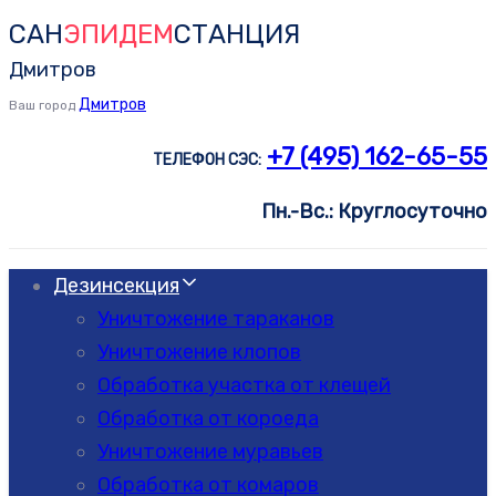
САН
ЭПИДЕМ
СТАНЦИЯ
Skip
Skip
links
to
Дмитров
primary
Дмитров
Ваш город
navigation
+7 (495) 162-65-55
ТЕЛЕФОН СЭС:
Skip
to
Пн.-Вс.: Круглосуточно
content
Дезинсекция
Уничтожение тараканов
Уничтожение клопов
Обработка участка от клещей
Обработка от короеда
Уничтожение муравьев
Обработка от комаров