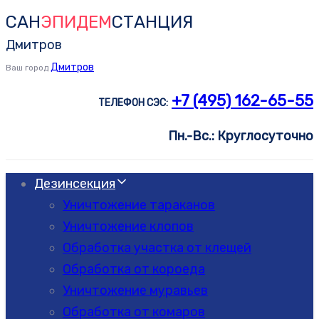
САН
ЭПИДЕМ
СТАНЦИЯ
Skip
Skip
links
to
Дмитров
primary
Дмитров
Ваш город
navigation
+7 (495) 162-65-55
ТЕЛЕФОН СЭС:
Skip
to
Пн.-Вс.: Круглосуточно
content
Дезинсекция
Уничтожение тараканов
Уничтожение клопов
Обработка участка от клещей
Обработка от короеда
Уничтожение муравьев
Обработка от комаров